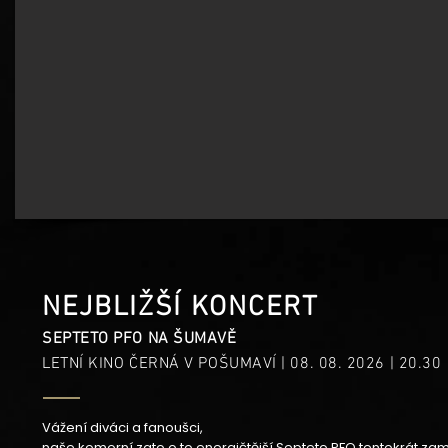
NEJBLIŽŠÍ KONCERT
SEPTETO PFO NA ŠUMAVĚ
LETNÍ KINO ČERNÁ V POŠUMAVÍ | 08. 08. 2026 | 20.30
Vážení diváci a fanoušci,
naše komorní zato o to energičtější Septeto PFO tentokrát zam