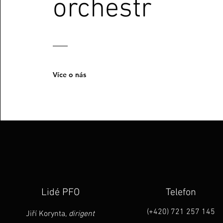
orchestr
Více o nás
Lidé PFO
Telefon
(+420) 721 257 145
Jiří Korynta,
dirigent