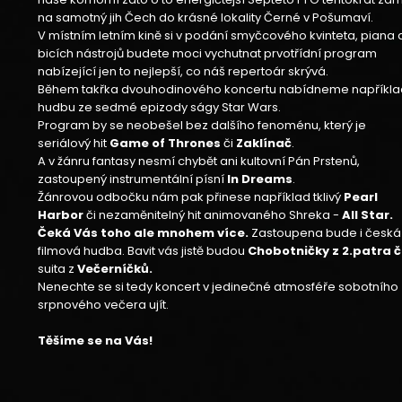
na samotný jih Čech do krásné lokality Černé v Pošumaví.
V místním letním kině si v podání smyčcového kvinteta, piana 
bicích nástrojů budete moci vychutnat prvotřídní program
nabízející jen to nejlepší, co náš repertoár skrývá.
Během takřka dvouhodinového koncertu nabídneme napříkla
hudbu ze sedmé epizody ságy Star Wars.
Program by se neobešel bez dalšího fenoménu, který je
seriálový hit
Game of Thrones
či
Zaklínač
.
A v žánru fantasy nesmí chybět ani kultovní Pán Prstenů,
zastoupený instrumentální písní
In Dreams
.
Žánrovou odbočku nám pak přinese například tklivý
Pearl
Harbor
či nezaměnitelný hit animovaného Shreka -
All Star.
Čeká Vás toho ale mnohem více.
Zastoupena bude i česká
filmová hudba. Bavit vás jistě budou
Chobotničky z 2.patra č
suita z
Večerníčků.
Nenechte se si tedy koncert v jedinečné atmosféře sobotního
srpnového večera ujít.
Těšíme se na Vás!