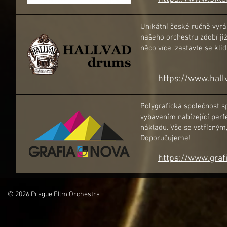
Unikátní české ručně vyráb
našeho orchestru zdobí ji
něco více, zastavte se kli
https://www.hall
Polygrafická společnost sp
vybavením nabízející perf
nákladu. Vše se vstřícný
Doporučujeme!
https://www.graf
© 2026 Prague FIlm Orchestra